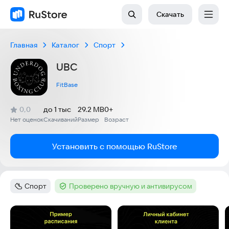
Скачать
Главная
Каталог
Спорт
UBC
FitBase
(
)
0,0
до 1 тыс
29.2 MB
0+
Рейтинг:
Нет оценок
Скачиваний
Размер
Возраст
:
:
:
Установить с помощью RuStore
Спорт
Проверено вручную и антивирусом
Категория
:
Тег
:
Скриншоты