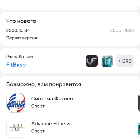
Получать PUSH-уведомления о предстоящей тренировке за
3 часа;
Узнать срок действия абонементов и услуг.
Что нового
Версия:
Дата:
2000.16.134
25 авг 2025
Первая версия
Разработчик
+
1390
FitBase
Возможно, вам понравится
Система Фитнес
Спорт
Advance Fitness
Спорт