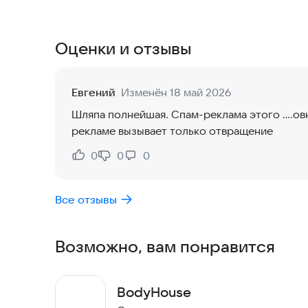
- Посмотреть актуальное расписание трениров
- Записаться на тренировку;
- Получать PUSH-уведомления о предстоящих т
Оценки и отзывы
Евгений
Изменён 18 май 2026
Шляпа полнейшая. Спам-реклама этого ....овна задолбала вкрай, противная рожа ушлëпка в
рекламе вызывает только отвращение
0
0
0
Нравится:
Не нравится:
Все отзывы
Возможно, вам понравится
BodyHouse