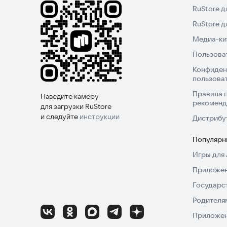
RuStore д
RuStore 
Медиа-кит
Пользова
Конфиден
пользова
Правила 
Наведите камеру
рекоменд
для загрузки RuStore
и следуйте
инструкции
Дистрибу
Популярн
Игры для 
Приложен
Государс
Родителя
Приложен