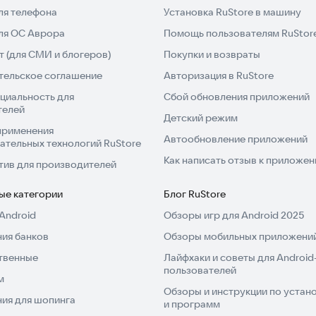
ля телефона
Установка RuStore в машину
для ОС Аврора
Помощь пользователям RuStor
 (для СМИ и блогеров)
Покупки и возвраты
тельское соглашение
Авторизация в RuStore
циальность для
Сбой обновления приложений
телей
Детский режим
применения
Автообновление приложений
ательных технологий RuStore
Как написать отзыв к приложе
тив для производителей
ые категории
Блог RuStore
Android
Обзоры игр для Android 2025
ия банков
Обзоры мобильных приложений
твенные
Лайфхаки и советы для Android
пользователей
м
Обзоры и инструкции по устано
ия для шопинга
и программ