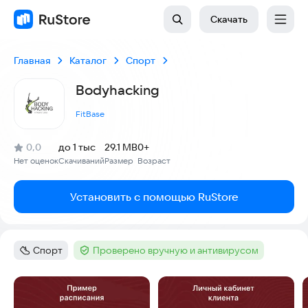
Скачать
Главная
Каталог
Спорт
Bodyhacking
FitBase
(
)
0,0
до 1 тыс
29.1 MB
0+
Рейтинг:
Нет оценок
Скачиваний
Размер
Возраст
:
:
:
Установить с помощью RuStore
Спорт
Проверено вручную и антивирусом
Категория
:
Тег
:
Скриншоты