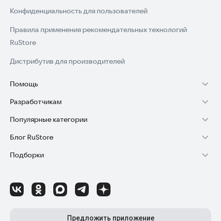
Конфиденциальность для пользователей
Правила применения рекомендательных технологий
RuStore
Дистрибутив для производителей
Помощь
Разработчикам
Установка RuStore на TV
Популярные категории
Зарабатывать с RuStore
Установка RuStore на телефон
Блог RuStore
Игры для Android
Стать разработчиком
Установка RuStore в машину
Подборки
Обзоры игр для Android 2025
Приложения банков
Доступ к RuStore Консоль
Помощь пользователям RuStore
Игровой набор
Обзоры мобильных приложений 2025
Государственные
RuStore SDK (документация)
Покупки и возвраты
Финансы
Лайфхаки и советы для Android-пользователей
Родителям
Блог RuStore для разработчиков
Авторизация в RuStore
Самое необходимое
Обзоры и инструкции по установке игр и программ
Приложения для шопинга
Соглашение о распространении
Сбой обновления приложений
Предложить приложение