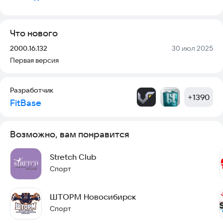
- Посмотреть актуальное расписание тренировок;
- Записаться на групповые тренировки;
- Получать PUSH-уведомления о предстоящей тренировке
Что нового
за 3 часа;
- Узнать срок действия абонементов и услуг.
Версия:
Дата:
2000.16.132
30 июл 2025
Первая версия
Разработчик
+
1390
FitBase
Возможно, вам понравится
Stretch Club
Спорт
ШТОРМ Новосибирск
Спорт