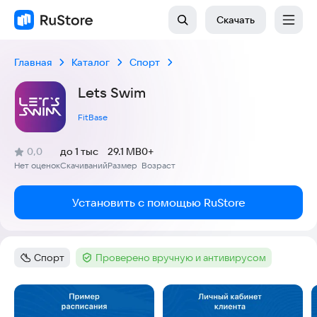
Скачать
Главная
Каталог
Спорт
Lets Swim
FitBase
(
)
0,0
до 1 тыс
29.1 MB
0+
Рейтинг:
Нет оценок
Скачиваний
Размер
Возраст
:
:
:
Установить с помощью RuStore
Спорт
Проверено вручную и антивирусом
Категория
:
Тег
:
Скриншоты