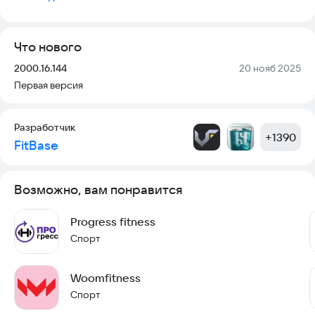
- Посмотреть актуальное расписание тренировок;
- Записаться на групповые тренировки;
- Получать PUSH-уведомления о предстоящей тренировке
Что нового
за 3 часа;
- Узнать срок действия абонементов и услуг.
Версия:
Дата:
2000.16.144
20 нояб 2025
Первая версия
Разработчик
+
1390
FitBase
Возможно, вам понравится
Progress fitness
Спорт
Woomfitness
Спорт