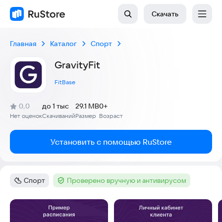
Скачать
Главная
Каталог
Спорт
GravityFit
FitBase
(
)
0,0
до 1 тыс
29.1 MB
0+
Рейтинг:
Нет оценок
Скачиваний
Размер
Возраст
:
:
:
Установить с помощью RuStore
Спорт
Проверено вручную и антивирусом
Категория
:
Тег
:
Скриншоты