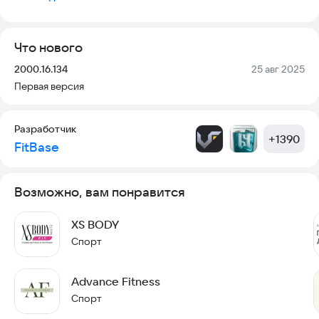
- Записаться на групповые тренировки;
- Получать PUSH-уведомления о предстоящей тренировке
за 3 часа;
Что нового
- Быть в курсе новостей и акций;
- Узнать срок действия абонементов и услуг.
Версия:
Дата:
2000.16.134
25 авг 2025
Первая версия
Разработчик
+
1390
FitBase
Возможно, вам понравится
XS BODY
Спорт
Advance Fitness
Спорт