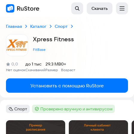
Скачать
Главная
Каталог
Спорт
Xpress Fitness
FitBase
(
)
0,0
до 1 тыс
29.3 MB
0+
Рейтинг:
Нет оценок
Скачиваний
Размер
Возраст
:
:
:
Установить с помощью RuStore
Спорт
Проверено вручную и антивирусом
Категория
:
Тег
:
Скриншоты