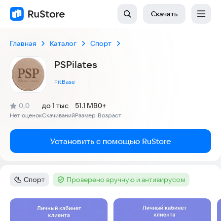
Скачать
Главная
Каталог
Спорт
PSPilates
FitBase
(
)
0,0
до 1 тыс
51.1 MB
0+
Рейтинг:
Нет оценок
Скачиваний
Размер
Возраст
:
:
:
Установить с помощью RuStore
Спорт
Проверено вручную и антивирусом
Категория
:
Тег
:
Скриншоты