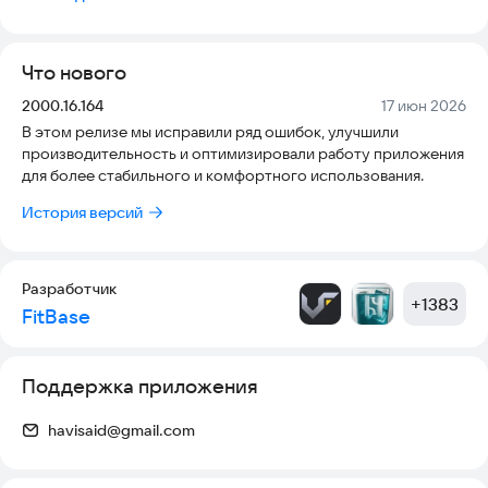
- Посмотреть актуальное расписание тренировок;
- Записаться на групповые и индивидуальные тренировки;
- Получать PUSH-уведомления о предстоящей тренировке
Что нового
за 5 часа;
- Узнать срок действия абонементов и услуг.
Версия:
Дата:
2000.16.164
17 июн 2026
-Узнать стоимость услуг
В этом релизе мы исправили ряд ошибок, улучшили
-Данные о клиенте, состав тела
производительность и оптимизировали работу приложения
-Данные о тренере
для более стабильного и комфортного использования.
-О мероприятиях проводимых в комьюнити клуба
История версий
Разработчик
+
1383
FitBase
Поддержка приложения
havisaid@gmail.com