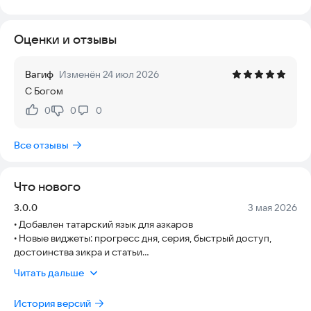
благодаря отсутствию сторонних сервисов.
Оценки и отзывы
В приложении вы найдете:
* Напоминания о времени утренних и вечерних азкаров
* Различные шрифты для удобного чтения арабского текста
Вагиф
Изменён 24 июл 2026
* Аудиозаписи для правильного произношения
С Богом
* Источники всех текстов азкаров
0
0
0
Нравится:
Не нравится:
Скачайте Azkar прямо сейчас, чтобы начать практиковать
молитвы в любое время.
Все отзывы
Что нового
Версия:
Дата:
3.0.0
3 мая 2026
• Добавлен татарский язык для азкаров
• Новые виджеты: прогресс дня, серия, быстрый доступ,
достоинства зикра и статьи
• Азкары теперь можно отправлять как текст или
Читать дальше
изображения с выбором фона
• Для счётчика добавлена лёгкая тактильная отдача
История версий
• Исправлена проблема отображения арабского текста на