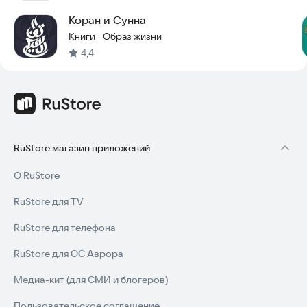
Коран и Сунна
Книги
Образ жизни
·
4,4
RuStore магазин приложений
О RuStore
RuStore для TV
RuStore для телефона
RuStore для ОС Аврора
Медиа-кит (для СМИ и блогеров)
Пользовательское соглашение