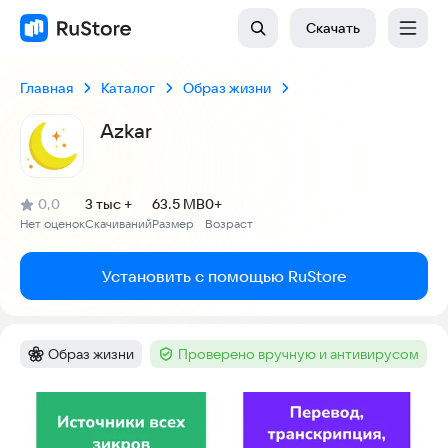
Скачать
Главная
Каталог
Образ жизни
Azkar
(
)
0,0
3 тыс +
63.5 MB
0+
Рейтинг:
Нет оценок
Скачиваний
Размер
Возраст
:
:
:
Установить с помощью RuStore
Образ жизни
Проверено вручную и антивирусом
Категория
:
Тег
:
Скриншоты