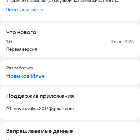
Угадай по названию (с озвучкой названия животного)
Угадай по месту обитания
Читать дальше
Что нового
Версия:
Дата:
1.0
3 июн 2026
Первая версия
Разработчик
Новиков Илья
Поддержка приложения
novikov.ilya.2017@gmail.com
Запрашиваемые данные