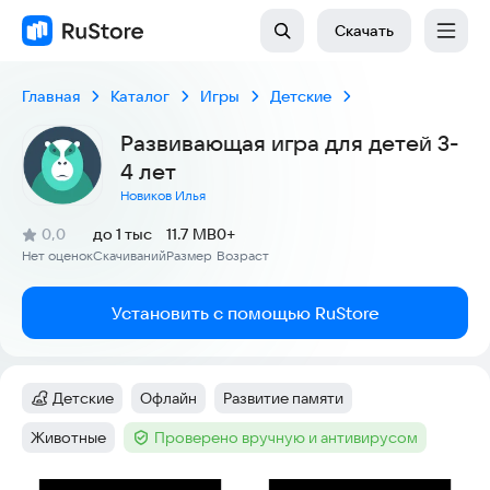
Скачать
Главная
Каталог
Игры
Детские
Развивающая игра для детей 3-
4 лет
Новиков Илья
(
)
0,0
до 1 тыс
11.7 MB
0+
Рейтинг:
Нет оценок
Скачиваний
Размер
Возраст
:
:
:
Установить с помощью RuStore
Детские
Офлайн
Развитие памяти
Категория
:
Тег
:
Тег
:
Животные
Проверено вручную и антивирусом
Тег
:
Тег
: