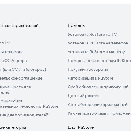
зыках, а также эмодзи регулярно обновляются
ров отлично читаются;
угие стили.
магазин приложений
Помощь
Установка RuStore на TV
арианты курсивов и шрифтов, подходящих для любой
ля TV
Установка RuStore на телефон
авиатуры, использовать жирный шрифт для профиля.
ля телефона
Установка RuStore в машину
льные тексты разными шрифтами и символами, делая
для ОС Аврора
Помощь пользователям RuStor
 (для СМИ и блогеров)
Покупки и возвраты
тельское соглашение
Авторизация в RuStore
ый инструмент для обработки контента. Программа
циальность для
Сбой обновления приложений
образовывать тексты, заголовки, фразы и отдельные
телей
вставляются в текстовые поля, подписи к постам или
Детский режим
применения
Автообновление приложений
ательных технологий RuStore
Как написать отзыв к приложе
тив для производителей
 созданы для современных и творческих людей,
Скачивайте FONTS для Android прямо сейчас.
ые категории
Блог RuStore