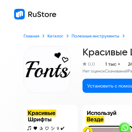
Главная
Каталог
Полезные инструменты
Красивые 
(
)
0,0
1 тыс +
2
Рейтинг:
Нет оценок
Скачиваний
Р
:
:
Установить с помо
Скриншоты