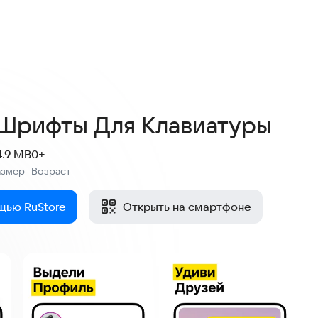
Шрифты Для Клавиатуры
4.9 MB
0+
азмер
Возраст
:
щью RuStore
Открыть на смартфоне