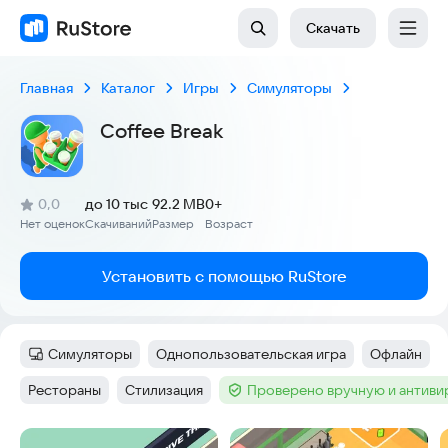
Скачать
Главная
Каталог
Игры
Симуляторы
Coffee Break
(
)
0,0
до 10 тыс
92.2 MB
0+
Рейтинг:
Нет оценок
Скачиваний
Размер
Возраст
:
:
:
Установить с помощью RuStore
Симуляторы
Однопользовательская игра
Офлайн
Категория
:
Тег
:
Тег
:
Рестораны
Стилизация
Проверено вручную и антив
Тег
:
Тег
:
Тег
:
Скриншоты