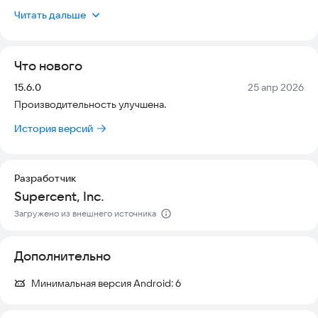
обновляется, чтобы вы могли наслаждаться игрой без сбоев.
Читать дальше
Создайте свою собственную империю кофе в этом магнате
кофейни.
Что нового
Продавайте разнообразные напитки, держите свой магазин
в чистоте и получайте денежные вознаграждения от своих
Версия:
Дата:
15.6.0
25 апр 2026
покупателей. С наличными вы можете нанять сотрудников,
Производительность улучшена.
купить новые столы и расширить свою кофейню.
История версий
Эта простая и веселая игра позволит вам узнать все о
кофейне.
Ключевые моменты✨
Разработчик
🙌 Приготовьте кофе и подавайте!
Supercent, Inc.
Станьте бариста и приготовьте напитки для своего клиента.
Загружено из внешнего источника
Вы не только делаете напитки, но вам также нужно
управлять магазином. Некоторые из гостей просто хотят
взять что-то на вынос, а некоторые хотят пообедать на
Дополнительно
месте. Всегда держите свой стол в чистоте, чтобы吸引更多
клиентов.
Минимальная версия Android:
6
🏣 Нанимайте и управляйте большим количеством