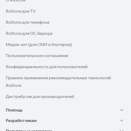
О RuStore
RuStore для TV
RuStore для телефона
RuStore для ОС Аврора
Медиа-кит (для СМИ и блогеров)
Пользовательское соглашение
Конфиденциальность для пользователей
Правила применения рекомендательных технологий
RuStore
Дистрибутив для производителей
Помощь
Разработчикам
Установка RuStore на TV