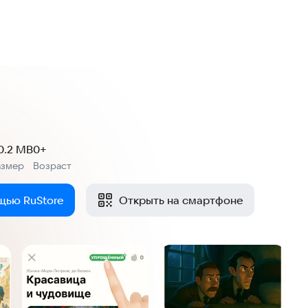
0.2 MB
0+
азмер
Возраст
:
щью RuStore
Открыть на смартфоне