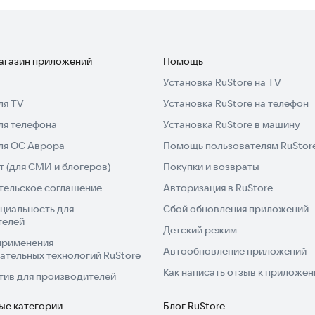
 каждый день, и ваш английский растет без стресса.
магазин приложений
Помощь
тет ваш прогресс в языке.
Установка RuStore на TV
ля TV
Установка RuStore на телефон
ля телефона
Установка RuStore в машину
ти.
для ОС Аврора
Помощь пользователям RuStor
ий акценты).
 (для СМИ и блогеров)
Покупки и возвраты
.
тельское соглашение
Авторизация в RuStore
циальность для
Сбой обновления приложений
довольствие.
телей
Детский режим
применения
стественным и по-настоящему эффективным. Читайте
Автообновление приложений
ательных технологий RuStore
йтесь языком каждый день.
Как написать отзыв к приложе
тив для производителей
.
ые категории
Блог RuStore
ется внутри программы.