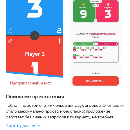
Описание приложения
Табло – простой счётчик очков для двух игроков. Счёт вести
стало максимально просто и безопасно: приложение
работает без лишних запросов к интернету, не требует
сложной настройки и постоянно обновляется для
Читать дальше
стабильной работы на любых современных смартфонах. Это