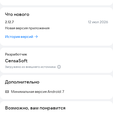
идеальный инструмент для подсчёта очков в настольных
играх, карточных партиях, спортивных матчах, турнирах и
Что нового
дружеских встречах. Вы легко настраиваете имена
участников, выбираете цвета и темы, а также управляете
Версия:
Дата:
2.12.7
12 июл 2026
результатами в реальном времени.
Новая версия приложения
⚡ Основные функции
История версий
🎨 Персонализация имён игроков, цветов и тем
⏱️ Отслеживание счёта в реальном времени
📖 История матчей всегда под рукой
Разработчик
📤 Делитесь играми с друзьями и семьёй
CensaSoft
🎧 Голосовое объявление счёта (новая функция)
Загружено из внешнего источника
🎯 Почему выбирают это приложение
Дополнительно
✔ Простое и интуитивное приложение-табло
✔ Отлично подходит для 2 игроков
Минимальная версия Android:
7
✔ Идеально для спорта, настольных игр, карт и турниров
✔ Понятный и удобный интерфейс
Возможно, вам понравится
Скачайте Табло – Простой счётчик очков уже сегодня и