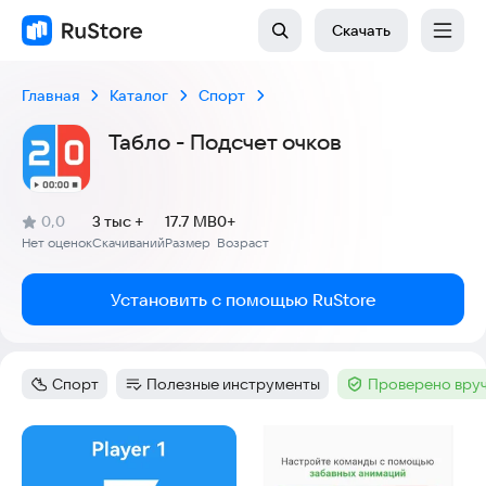
Скачать
Главная
Каталог
Спорт
Табло - Подсчет очков
(
)
0,0
3 тыс +
17.7 MB
0+
Рейтинг:
Нет оценок
Скачиваний
Размер
Возраст
:
:
:
Установить с помощью RuStore
Спорт
Полезные инструменты
Проверено вруч
Категория
:
Категория
:
Тег
:
Скриншоты