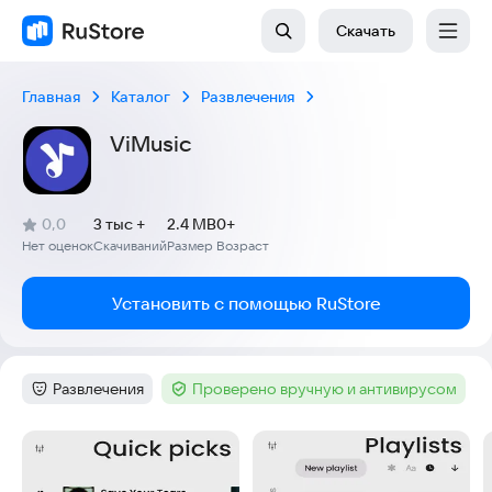
Скачать
Главная
Каталог
Развлечения
ViMusic
(
)
0,0
3 тыс +
2.4 MB
0+
Рейтинг:
Нет оценок
Скачиваний
Размер
Возраст
:
:
:
Установить с помощью RuStore
Развлечения
Проверено вручную и антивирусом
Категория
:
Тег
:
Скриншоты