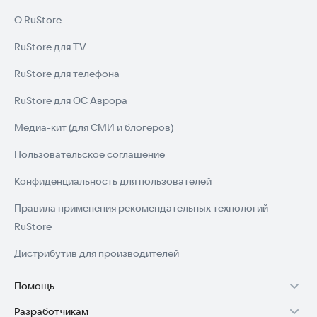
О RuStore
RuStore для TV
RuStore для телефона
RuStore для ОС Аврора
Медиа-кит (для СМИ и блогеров)
Пользовательское соглашение
Конфиденциальность для пользователей
Правила применения рекомендательных технологий
RuStore
Дистрибутив для производителей
Помощь
Разработчикам
Установка RuStore на TV