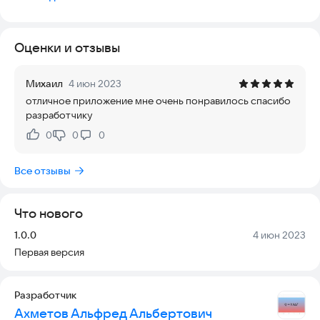
Оценки и отзывы
Михаил
4 июн 2023
отличное приложение мне очень понравилось спасибо
разработчику
0
0
0
Нравится:
Не нравится:
Все отзывы
Что нового
Версия:
Дата:
1.0.0
4 июн 2023
Первая версия
Разработчик
Ахметов Альфред Альбертович