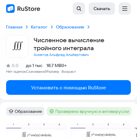
Скачать
Главная
Каталог
Образование
Численное вычисление
тройного интеграла
Ахметов Альфред Альбертович
(
)
0,0
до 1 тыс
18.7 MB
0+
Рейтинг:
Нет оценок
Скачиваний
Размер
Возраст
:
:
:
Установить с помощью RuStore
Образование
Проверено вручную и антивирусом
Категория
:
Тег
:
Скриншоты