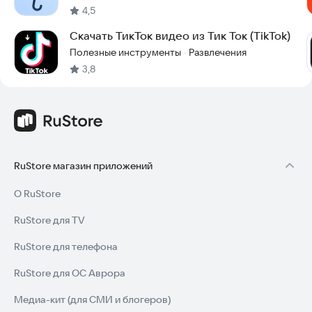
4,5
Скачать ТикТок видео из Тик Ток (TikTok)
Полезные инструменты
Развлечения
·
3,8
RuStore магазин приложений
О RuStore
RuStore для TV
RuStore для телефона
RuStore для ОС Аврора
Медиа-кит (для СМИ и блогеров)