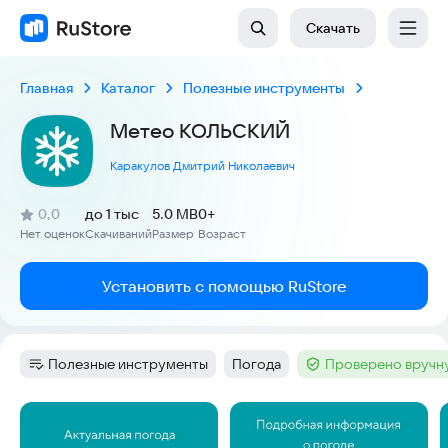
Скачать
Главная
Каталог
Полезные инструменты
Метео КОЛЬСКИЙ
Каракулов Дмитрий Николаевич
(
)
0,0
до 1 тыс
5.0 MB
0+
Рейтинг:
Нет оценок
Скачиваний
Размер
Возраст
:
:
:
Установить с помощью RuStore
Полезные инструменты
Погода
Проверено вручн
Категория
:
Тег
:
Тег
:
Скриншоты