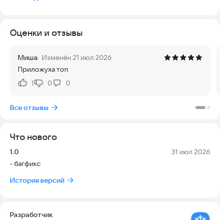
* Прогноз погоды на 10 дней.
Оценки и отзывы
* Информация ГО и ЧС.
* Онлайн-табло аэропорта Мурманск.
Миша
Изменён 21 июл 2026
Приложуха топ
* Геомагнитная обстановка.
1
0
0
Нравится:
Не нравится:
* Информация о Полярных сияниях
Все отзывы
* Мгновенное переключение между светлой и тёмной
темой.
Что нового
Версия:
Дата:
1.0
31 июл 2026
- багфикс
История версий
Разработчик