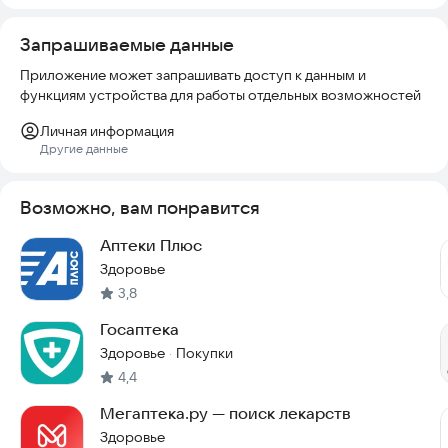
свяжемся с вами.
Запрашиваемые данные
Скачайте приложение прямо сейчас и начните экономить
уже сегодня.
Приложение может запрашивать доступ к данным и
функциям устройства для работы отдельных возможностей
Личная информация
Другие данные
Возможно, вам понравится
Аптеки Плюс
Здоровье
3,8
Госаптека
Здоровье
Покупки
·
4,4
Мегаптека.ру — поиск лекарств
Здоровье