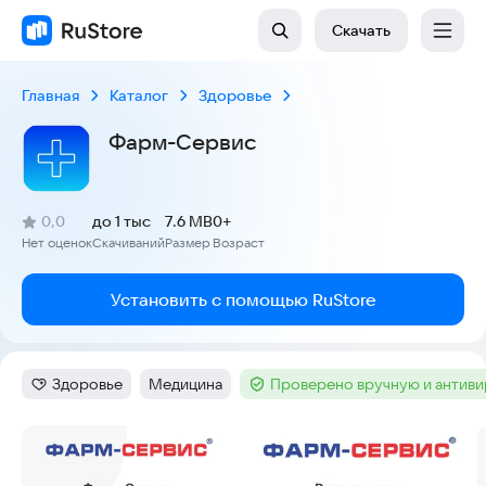
Скачать
Главная
Каталог
Здоровье
Фарм-Сервис
(
)
0,0
до 1 тыс
7.6 MB
0+
Рейтинг:
Нет оценок
Скачиваний
Размер
Возраст
:
:
:
Установить с помощью RuStore
Здоровье
Медицина
Проверено вручную и антив
Категория
:
Тег
:
Тег
:
Скриншоты