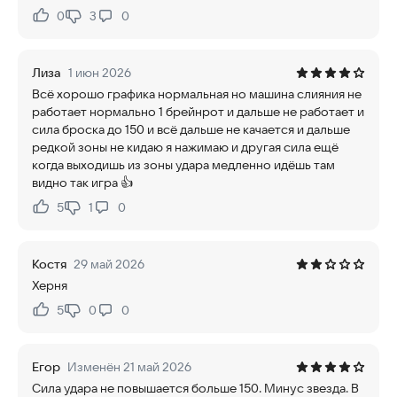
0
3
0
Нравится:
Не нравится:
Лиза
1 июн 2026
Всё хорошо графика нормальная но машина слияния не
работает нормально 1 брейнрот и дальше не работает и
сила броска до 150 и всё дальше не качается и дальше
редкой зоны не кидаю я нажимаю и другая сила ещё
когда выходишь из зоны удара медленно идёшь там
видно так игра 👍
5
1
0
Нравится:
Не нравится:
Костя
29 май 2026
Херня
5
0
0
Нравится:
Не нравится:
Егор
Изменён 21 май 2026
Сила удара не повышается больше 150. Минус звезда. В