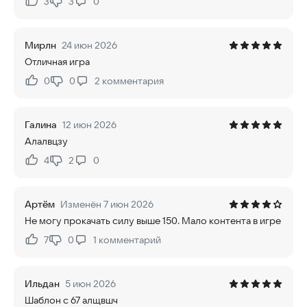
3
3
0
Нравится:
Не нравится:
Мирлн
24 июн 2026
Отличная игра
0
0
2
комментария
Нравится:
Не нравится:
Галина
12 июн 2026
Алалвцзу
4
2
0
Нравится:
Не нравится:
Артём
Изменён 7 июн 2026
Не могу прокачать силу выше 150. Мало контента в игре
7
0
1
комментарий
Нравится:
Не нравится:
Ильдан
5 июн 2026
Шаблон с 67 алщвшч