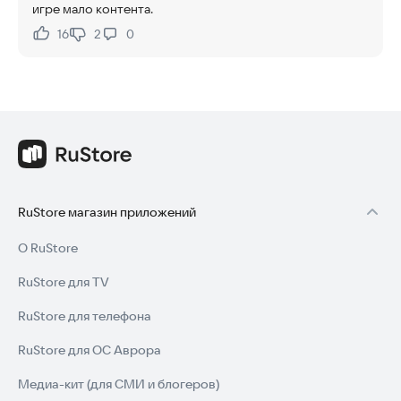
игре мало контента.
16
2
0
Нравится:
Не нравится:
RuStore магазин приложений
О RuStore
RuStore для TV
RuStore для телефона
RuStore для ОС Аврора
Медиа-кит (для СМИ и блогеров)