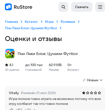
Скачать
Главная
Каталог
Игры
Ролевые
Пни Лаки Блок: Цунами Футбол
Оценки и отзывы
Пни Лаки Блок: Цунами Футбол
Рейтинг: 4,1, 30 оценок
Скачиваний: до 100 тыс
Размер файла: 62.9 MB
Возрастное ограничение: 62.9 MB
4,1
до 100 тыс
62.9 MB
0+
30 оценок
Скачиваний
Размер
Возраст
Новые
Vitaliy
Изменён 21 июл 2026
Игра полное говно играть не возможно потому что всю
игру колбасит так что говно полное