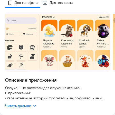
Скриншоты
Для телефона
Для планшета
Описание приложения
Озвученные рассказы для обучения чтению!
В приложении:
· Увлекательные истории: трогательные, поучительные и
интересные рассказы.
Читать дальше
· Озвучивание с подсветкой текущего слова и слогов.
Анимация помогает легко следить за текстом!