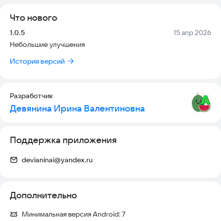
· Правильная основа: Весь текст грамотно разбит на слоги,
Что нового
что идеально подходит для начинающих читателей.
· Добавлена поддержка английского языка.
Версия:
Дата:
1.0.5
15 апр 2026
Небольшие улучшения
Идеально для:
История версий
· Дошкольников, которые только знакомятся с буквами.
· Учеников начальной школы, которые отрабатывают навык
Разработчик
Девянина Ирина Валентиновна
Поддержка приложения
devianinai@yandex.ru
Дополнительно
Минимальная версия Android:
7