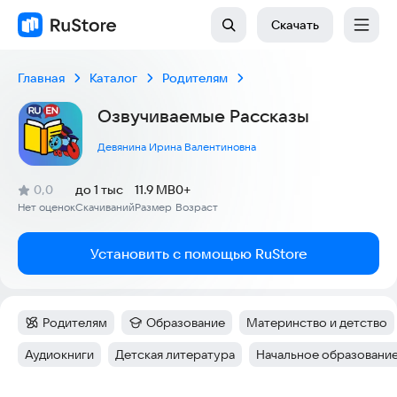
Скачать
Главная
Каталог
Родителям
Озвучиваемые Рассказы
Девянина Ирина Валентиновна
(
)
0,0
до 1 тыс
11.9 MB
0+
Рейтинг:
Нет оценок
Скачиваний
Размер
Возраст
:
:
:
Установить с помощью RuStore
Родителям
Образование
Материнство и детство
Категория
:
Категория
:
Тег
:
Аудиокниги
Детская литература
Начальное образовани
Тег
:
Тег
:
Тег
: