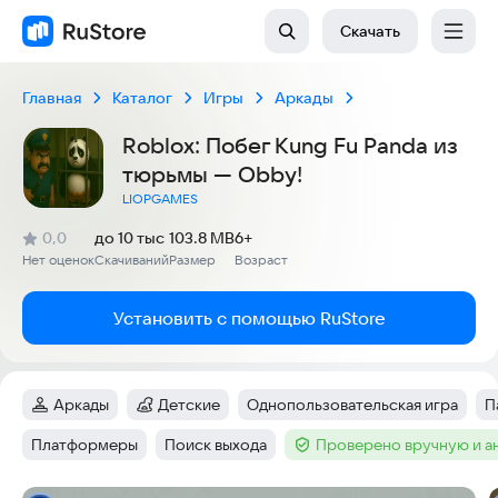
Скачать
Главная
Каталог
Игры
Аркады
Roblox: Побег Kung Fu Panda из
тюрьмы — Obby!
LIOPGAMES
(
)
0,0
до 10 тыс
103.8 MB
6+
Рейтинг:
Нет оценок
Скачиваний
Размер
Возраст
:
:
:
Установить с помощью RuStore
Аркады
Детские
Однопользовательская игра
П
Категория
:
Категория
:
Тег
:
Т
Платформеры
Поиск выхода
Проверено вручную и а
Тег
:
Тег
:
Тег
: