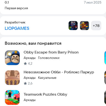
Версия:
Дата:
0.1
7 июл 2025
Первая версия
Играй за Kung Fu Panda (По)
Весёлые и сложные Obby-уровни
Разработчик
+
78
LIOPGAMES
Ловушки, препятствия и прыжки по платформам
Атмосфера приключения и боевых искусств
Возможно, вам понравится
Подходит для всех возрастов
Obby Escape from Barry Prison
📩 Связь с разработчиком:
Аркады
Головоломки
·
По вопросам и предложениям пишите на:
4,2
abd.deh1@gmail.com
Невозможное Обби - Роблокс Паркур
Сможешь ли ты помочь По сбежать и вернуть себе свободу?
Аркады
Казуальные
·
2,6
Teamwork Puzzles Obby
Аркады