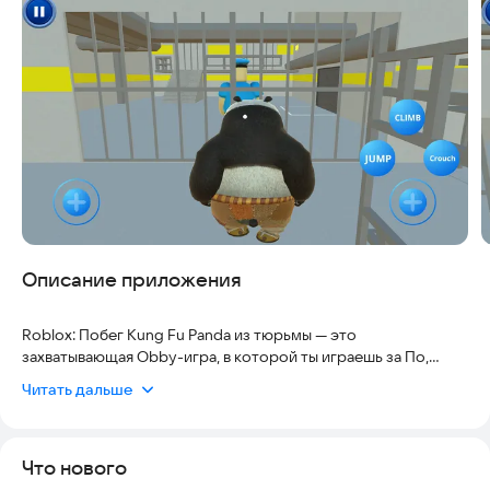
Скриншоты
Описание приложения
Roblox: Побег Kung Fu Panda из тюрьмы — это
захватывающая Obby-игра, в которой ты играешь за По,
легендарного мастера кунг-фу!
Читать дальше
Оказавшись в сверхохраняемой тюрьме, он должен
использовать свои навыки, чтобы преодолеть ловушки и
сбежать на свободу.
Что нового
💥 Особенности игры: