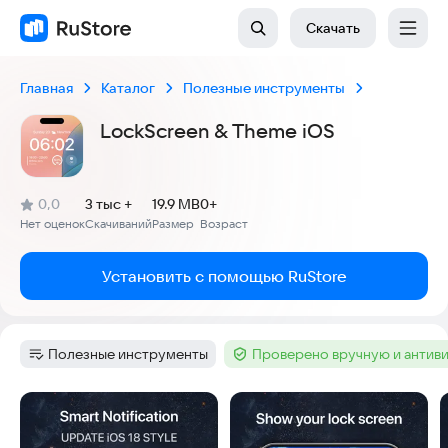
Скачать
Главная
Каталог
Полезные инструменты
LockScreen & Theme iOS
(
)
0,0
3 тыс +
19.9 MB
0+
Рейтинг:
Нет оценок
Скачиваний
Размер
Возраст
:
:
:
Установить с помощью RuStore
Полезные инструменты
Проверено вручную и антив
Категория
:
Тег
:
Скриншоты