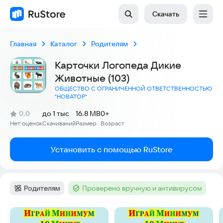
Скачать
Главная
Каталог
Родителям
Карточки Логопеда Дикие
Животные (103)
ОБЩЕСТВО С ОГРАНИЧЕННОЙ ОТВЕТСТВЕННОСТЬЮ
"НОВАТОР"
(
)
0,0
до 1 тыс
16.8 MB
0+
Рейтинг:
Нет оценок
Скачиваний
Размер
Возраст
:
:
:
Установить с помощью RuStore
Родителям
Проверено вручную и антивирусом
Категория
:
Тег
:
Скриншоты