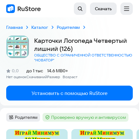
Скачать
Главная
Каталог
Родителям
Карточки Логопеда Четвертый
лишний (126)
ОБЩЕСТВО С ОГРАНИЧЕННОЙ ОТВЕТСТВЕННОСТЬЮ
"НОВАТОР"
(
)
0,0
до 1 тыс
14.6 MB
0+
Рейтинг:
Нет оценок
Скачиваний
Размер
Возраст
:
:
:
Установить с помощью RuStore
Родителям
Проверено вручную и антивирусом
Категория
:
Тег
:
Скриншоты