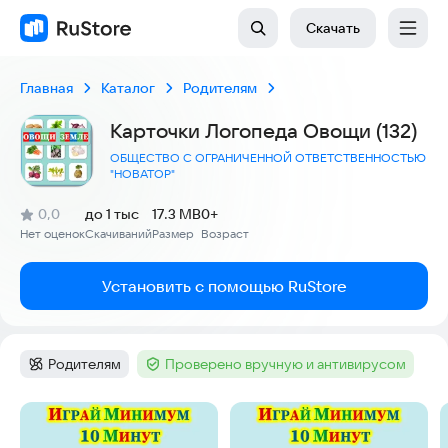
Скачать
Главная
Каталог
Родителям
Карточки Логопеда Овощи (132)
ОБЩЕСТВО С ОГРАНИЧЕННОЙ ОТВЕТСТВЕННОСТЬЮ
"НОВАТОР"
(
)
0,0
до 1 тыс
17.3 MB
0+
Рейтинг:
Нет оценок
Скачиваний
Размер
Возраст
:
:
:
Установить с помощью RuStore
Родителям
Проверено вручную и антивирусом
Категория
:
Тег
:
Скриншоты