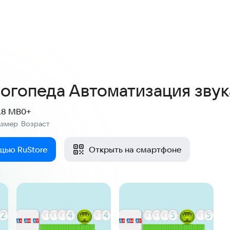
огопеда Автоматизация звука
1.8 MB
0+
азмер
Возраст
:
щью RuStore
Открыть на смартфоне