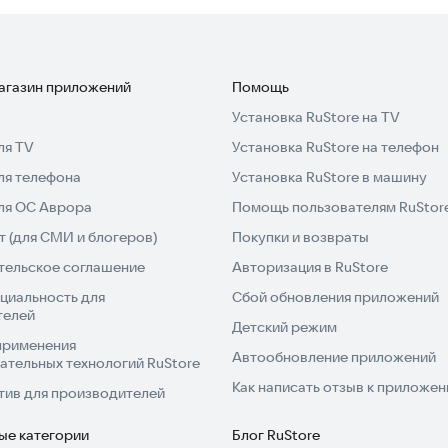
являются изображения.
вание изображенного на картинке и появляется
магазин приложений
Помощь
Установка RuStore на TV
ереслать своему логопеду или другу.
ля TV
Установка RuStore на телефон
вается "диплом-медалька".
ля телефона
Установка RuStore в машину
ало игры по нажатию определенной клавиши для
для ОС Аврора
Помощь пользователям RuStor
 (для СМИ и блогеров)
Покупки и возвраты
тельское соглашение
Авторизация в RuStore
циальность для
Сбой обновления приложений
занятия.
телей
«Комплект Логопеда".
Детский режим
применения
Автообновление приложений
ательных технологий RuStore
кого логопеда и детского психолога, содержит 80
Как написать отзыв к приложе
тив для производителей
рточки в одно приложение не имеет смысла, так как
овки определенного звука.
ые категории
Блог RuStore