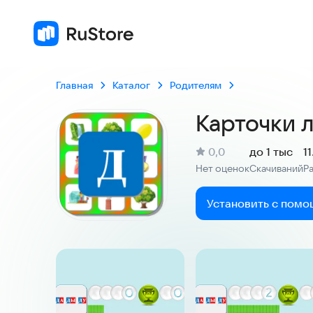
Главная
Каталог
Родителям
Карточки л
(
)
0,0
до 1 тыс
1
Рейтинг:
Нет оценок
Скачиваний
Р
:
:
Установить с помо
Скриншоты