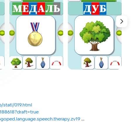
/stati/019.html
/188618?draft=true
logoped.language.speech.therapy.zv19
Комплект Логопеда".