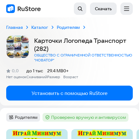
Скачать
Главная
Каталог
Родителям
Карточки Логопеда Транспорт
(282)
ОБЩЕСТВО С ОГРАНИЧЕННОЙ ОТВЕТСТВЕННОСТЬЮ
"НОВАТОР"
(
)
0,0
до 1 тыс
29.4 MB
0+
Рейтинг:
Нет оценок
Скачиваний
Размер
Возраст
:
:
:
Установить с помощью RuStore
Родителям
Проверено вручную и антивирусом
Категория
:
Тег
:
Скриншоты