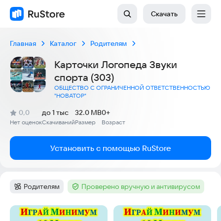
Скачать
Главная
Каталог
Родителям
Карточки Логопеда Звуки
спорта (303)
ОБЩЕСТВО С ОГРАНИЧЕННОЙ ОТВЕТСТВЕННОСТЬЮ
"НОВАТОР"
(
)
0,0
до 1 тыс
32.0 MB
0+
Рейтинг:
Нет оценок
Скачиваний
Размер
Возраст
:
:
:
Установить с помощью RuStore
Родителям
Проверено вручную и антивирусом
Категория
:
Тег
:
Скриншоты