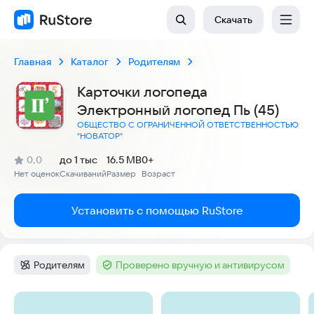
Скачать
Главная
Каталог
Родителям
Карточки логопеда
Электронный логопед Пь (45)
ОБЩЕСТВО С ОГРАНИЧЕННОЙ ОТВЕТСТВЕННОСТЬЮ
"НОВАТОР"
(
)
0,0
до 1 тыс
16.5 MB
0+
Рейтинг:
Нет оценок
Скачиваний
Размер
Возраст
:
:
:
Установить с помощью RuStore
Родителям
Проверено вручную и антивирусом
Категория
:
Тег
:
Скриншоты