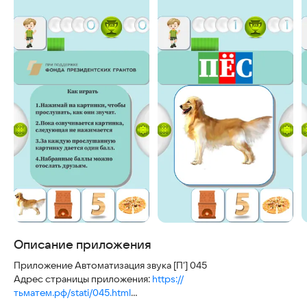
Описание приложения
Приложение Автоматизация звука [П’] 045
Адрес страницы приложения:
https://
тьматем.рф/stati/045.html
Играть в браузере
https://yandex.ru/games/play/189436?