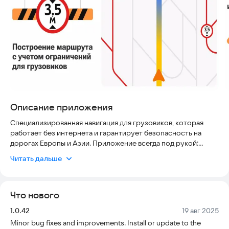
Описание приложения
Специализированная навигация для грузовиков, которая
работает без интернета и гарантирует безопасность на
дорогах Европы и Азии. Приложение всегда под рукой:
карты загружены заранее, предупреждения о радарах и
Читать дальше
ограничениях скорости помогают избежать штрафов, а
актуальная информация о заправках и парковках экономит
время и силы.
Что нового
Основные функции и возможности:
Версия:
Дата:
1.0.42
19 авг 2025
Minor bug fixes and improvements. Install or update to the
● Построение маршрута с учетом габаритов и веса