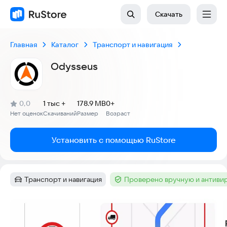
Скачать
Главная
Каталог
Транспорт и навигация
Odysseus
(
)
0,0
1 тыс +
178.9 MB
0+
Рейтинг:
Нет оценок
Скачиваний
Размер
Возраст
:
:
:
Установить с помощью RuStore
Транспорт и навигация
Проверено вручную и антиви
Категория
:
Тег
:
Скриншоты