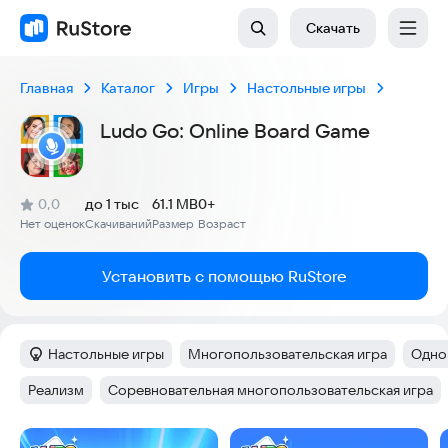
Скачать
Главная
Каталог
Игры
Настольные игры
Ludo Go: Online Board Game
(
)
0,0
до 1 тыс
61.1 MB
0+
Рейтинг:
Нет оценок
Скачиваний
Размер
Возраст
:
:
:
Установить с помощью RuStore
Настольные игры
Многопользовательская игра
Одно
Категория
:
Тег
:
Тег
:
Реализм
Соревновательная многопользовательская игра
Тег
:
Тег
:
Скриншоты