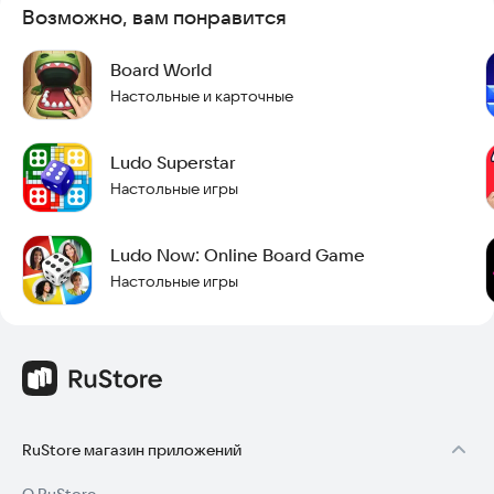
среде.
Возможно, вам понравится
Ludo — бросай кости и мчись к победе!
Board World
• Позволяет играть в многопользовательском онлайн или
Настольные и карточные
офлайн режиме.
• Поддерживает режим матча для 2 или 4 игроков.
• Предлагает классический режим для традиционного
Ludo Superstar
ощущения и динамичный режим для быстрой игры.
Настольные игры
• Вызов AI-противника в компьютерном режиме.
• Доступен режим локальной игры: друзья и семья могут
собираться вместе онлайн или офлайн, чтобы насладиться
Ludo Now: Online Board Game
весельем и общаться удаленно.
Настольные игры
• Соревнуйтесь, выигрывайте матчи и поднимайтесь в
таблицах лидеров, чтобы стать мастером и суперзвездой
Ludo!
Ludo Go также предлагает игру Business Tycoon, где вы
можете стать магнатами недвижимости, покупая, торгуя
землей и строя дома и отели. Соревнуйтесь с друзьями и
семьей в многопользовательской игре или сражайтесь с AI-
RuStore магазин приложений
противниками в автономном режиме. Различные персонажи,
кубики, доски и скины открывают безграничные