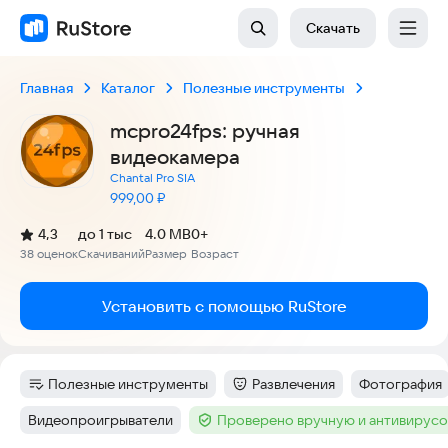
Скачать
Главная
Каталог
Полезные инструменты
mcpro24fps: ручная
видеокамера
Chantal Pro SIA
Цена:
999,00
₽
(
)
4,3
до 1 тыс
4.0 MB
0+
Рейтинг:
38 оценок
Скачиваний
Размер
Возраст
:
:
:
Установить с помощью RuStore
Полезные инструменты
Развлечения
Фотография
Категория
:
Категория
:
Тег
:
Видеопроигрыватели
Проверено вручную и антивирус
Тег
:
Тег
: