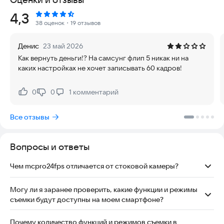
воспользоваться демо-версией mcpro24fps Demo:
Рейтинг:
4,3
https://bit.ly/mcpro24fpsrust-demo
38 оценок
・19 отзывов
Если у вас есть вопросы, пожалуйста, свяжитесь с нами:
info@mcpro24fps.com
.
Денис
23 май 2026
Как вернуть деньги!? На самсунг флип 5 никак ни на
Мы создали кинокамеру mcpro24fps эксклюзивно для
каких настройках не хочет записывать 60 кадров!
Android, и поэтому уверены, что приложение способно
извлечь максимум из технических возможностей вашего
телефона. Тысячи видеооператоров со всего мира уже
0
0
1
комментарий
Нравится:
Не нравится:
используют наше приложение для съемки
профессиональных видеороликов, фильмов и музыкальных
Все отзывы
клипов, репортажей, рекламных роликов и всего, что
требует расширенных возможностей от вашего телефона.
Вот только некоторые из функций, которые удивят даже
Вопросы и ответы
самых продвинутых видеооператоров:
★ Съемка в 10-битном формате для большого числа
Чем mcpro24fps отличается от стоковой камеры?
устройств. Видео HLG / HDR10 HDR
★ Запись видео в формате Log без включения GPU, как на
Это приложение даёт больше контроля, чем стоковая
"больших" камерах
камера: профессиональные анализаторы, ручные, авто и
Могу ли я заранее проверить, какие функции и режимы
★ Огромное количество режимов Log и Gamut для любой
программируемые параметры фокуса, зума, баланса белого,
съемки будут доступны на моем смартфоне?
ситуации
выдержки и ISO. Поддержка Log‑профилей, RAW [в
Да! Мы создали отдельное бесплатное приложение
★ Технические LUTы для бесшовной интерпретации Log на
Лабораторном режиме], выбор кодеков и битрейта,
mcpro24fps Demo, чтобы вы могли проверить, какие именно
Почему количество функций и режимов съемки в