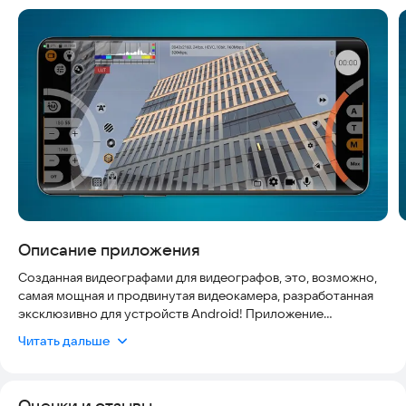
Скриншоты
Описание приложения
Созданная видеографами для видеографов, это, возможно,
самая мощная и продвинутая видеокамера, разработанная
эксклюзивно для устройств Android! Приложение
mcpro24fps откроет вам невероятные
Читать дальше
кинематографические возможности, ранее доступные
только на профессиональных видеокамерах.
Чтобы понять, какие функции будут доступны конкретно в
Оценки и отзывы
вашем телефоне, перед покупкой вы можете