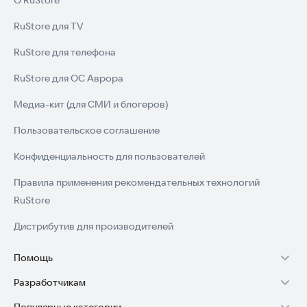
О RuStore
вечной классикой!
RuStore для TV
RuStore для телефона
RuStore для ОС Аврора
Медиа-кит (для СМИ и блогеров)
Пользовательское соглашение
Конфиденциальность для пользователей
Правила применения рекомендательных технологий
RuStore
Дистрибутив для производителей
Помощь
Разработчикам
Установка RuStore на TV