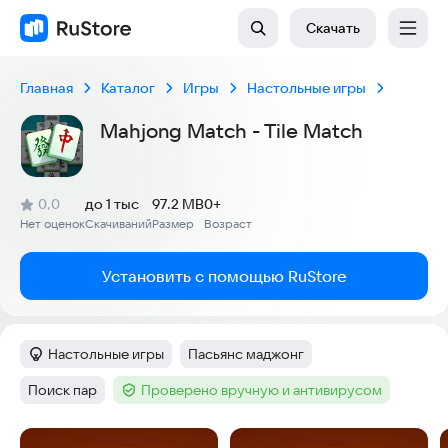
Скачать
Главная
Каталог
Игры
Настольные игры
Mahjong Match - Tile Match
(
)
0,0
до 1 тыс
97.2 MB
0+
Рейтинг:
Нет оценок
Скачиваний
Размер
Возраст
:
:
:
Установить с помощью RuStore
Настольные игры
Пасьянс маджонг
Категория
:
Тег
:
Поиск пар
Проверено вручную и антивирусом
Тег
:
Тег
:
Скриншоты