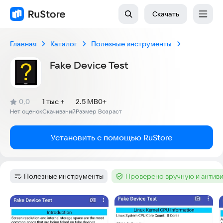
Скачать
Главная
Каталог
Полезные инструменты
Fake Device Test
(
)
0,0
1 тыс +
2.5 MB
0+
Рейтинг:
Нет оценок
Скачиваний
Размер
Возраст
:
:
:
Установить с помощью RuStore
Полезные инструменты
Проверено вручную и антив
Категория
:
Тег
:
Скриншоты