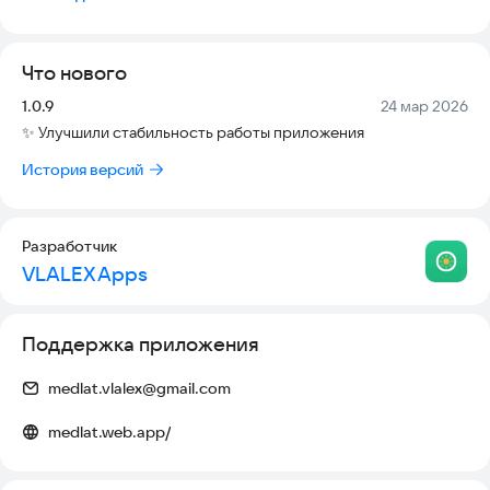
направлений.
Что даёт MedLat?
Что нового
С помощью MedLat вы:
Версия:
Дата:
1.0.9
24 мар 2026
Освоите базовые разделы медицинской лексики
✨ Улучшили стабильность работы приложения
Разберётесь в строении терминов: приставки, корни,
суффиксы
История версий
Поймёте отличия анатомической и клинической
терминологии
Изучите особенности латинской фонетики, грамматики и
произношения
Разработчик
Научитесь правильно читать и понимать термины
VLALEX Apps
Прокачаете навыки через практические упражнения
Для кого?
Поддержка приложения
MedLat создан для:
Студентов медицинских колледжей и вузов
medlat.vlalex@gmail.com
Преподавателей медицинских дисциплин
Медсестёр, акушеров, фельдшеров
medlat.web.app/
Фармацевтов
И всех, кто хочет уверенно владеть медицинской латынью на
практике