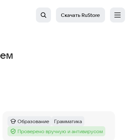
Скачать
RuStore
лем
Образование
Грамматика
Категория
:
Тег
:
Проверено вручную и антивирусом
Тег
: