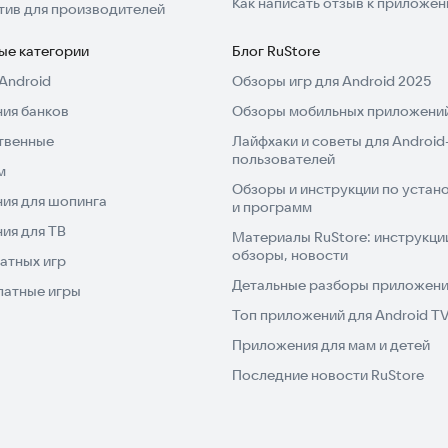
Как написать отзыв к приложе
тив для производителей
ые категории
Блог RuStore
Android
Обзоры игр для Android 2025
ия банков
Обзоры мобильных приложений
твенные
Лайфхаки и советы для Android
пользователей
м
Обзоры и инструкции по устано
ия для шопинга
и программ
ия для ТВ
Материалы RuStore: инструкци
обзоры, новости
атных игр
Детальные разборы приложений
латные игры
Топ приложений для Android T
Приложения для мам и детей
Последние новости RuStore