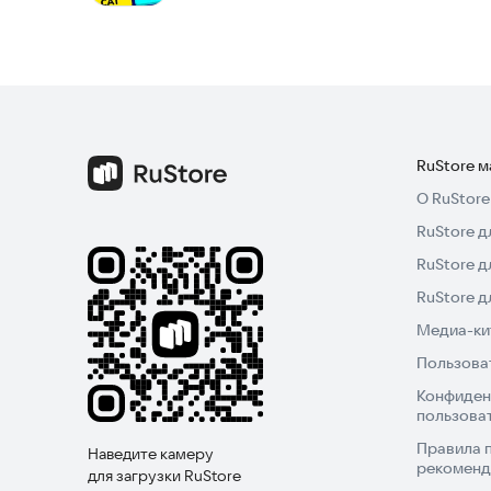
- Предлоги
Это иллюстрированный словарь и игра по испан
приложении есть испанский разговорник (испа
наиболее распространенные фразы, темы — мес
RuStore 
Установите приложение и начните учиться испа
О RuStore
RuStore д
RuStore д
RuStore 
Медиа-кит
Пользова
Конфиден
пользова
Правила 
Наведите камеру
рекоменд
для загрузки RuStore