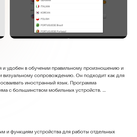
я и удобен в обучении правильному произношению и
и визуальному сопровождению. Он подходит как для
о осваивать иностранный язык. Программа
тима с большинством мобильных устройств.
тапов:
ные, прилагательные, глаголы, алфавит с
 носителем языка.
м и функциям устройства для работы отдельных
е: