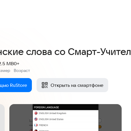
нские слова со Смарт-Учите
2.5 MB
0+
азмер
Возраст
:
щью RuStore
Открыть на смартфоне