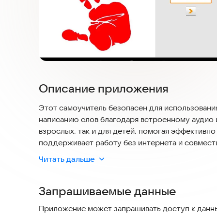
Описание приложения
Этот самоучитель безопасен для использовани
написанию слов благодаря встроенному аудио 
взрослых, так и для детей, помогая эффективн
поддерживает работу без интернета и совмес
Читать дальше
Сам процесс обучения построен в несколько э
Запрашиваемые данные
- **Тренинг** помогает запомнить существитель
фонетической транскрипцией и произношением
Приложение может запрашивать доступ к данны
- **Тестирование** проводится в игровой форм