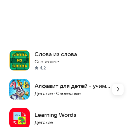
словами.
в.
Слова из слова
Словесные
е, морская жизнь)
4,2
ти
Алфавит для детей - учим
ные принадлежности
играя
Детские
·
Словесные
 инструменты
ествия
Learning Words
, профессии
Детские