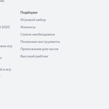
нию
Подборки
Игровой набор
 2025
Финансы
-
Самое необходимое
Полезные инструменты
вке игр
Приложения для часов
Высокий рейтинг
и,
 и игр
V