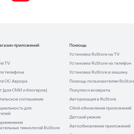
скому языку, помогающая освоить его с нуля. В
нско-русский) с транскрипцией, включающий
яцы и семья.
магазин приложений
Помощь
нскому языку уже сегодня!
Установка RuStore на TV
ля TV
Установка RuStore на телефон
ля телефона
Установка RuStore в машину
для ОС Аврора
Помощь пользователям RuStor
 (для СМИ и блогеров)
Покупки и возвраты
тельское соглашение
Авторизация в RuStore
циальность для
Сбой обновления приложений
телей
Детский режим
применения
Автообновление приложений
ательных технологий RuStore