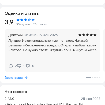
который теперь можно использовать только для самых
ценных вещей.
Оценки и отзывы
Ваше устройство превращается в универсальный
Рейтинг:
3,9
инструмент для управления всеми видами карт. Вы можете
95 оценок
・37 отзывов
заменить бесполезный пластик на цифровые копии, которые
всегда под рукой. Приложение работает полностью
Дмитрий
Изменён 19 июн 2026
автономно: вам не нужен интернет для использования
Лучшее. Искал специально именно такое. Никакой
функций, нет навязчивой рекламы и минимальный набор
рекламы и бесполезных вкладок. Открыл - выбрал карту
запрашиваемых разрешений. Это гарантирует, что ваши
- готово. Не нужно стоять и тупить по 20 минут на кассе
данные остаются приватными, а процесс оплаты или
получения скидки происходит быстро и без задержек. Даже
при отсутствии сети вы сможете расплачиваться или
получать скидки, что решает проблему удобства в
2
0
0
Нравится:
Не нравится:
путешествиях.
Все отзывы
Основные возможности приложения:
- Добавляйте новые карты или штрих-коды, задавая им
Что нового
удобные имена и выбирая цвет для быстрой идентификации.
- Если штрих-код не считывается или отсутствует, вы
Версия:
Дата:
2.43.0
25 июл 2026
можете ввести данные вручную.
- Add support for showing the card ID in the card list