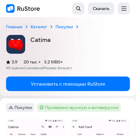
Скачать
Главная
Каталог
Покупки
Catima
(
)
3,9
20 тыс +
3.2 MB
0+
Рейтинг:
95 оценок
Скачиваний
Размер
Возраст
:
:
:
Установить с помощью RuStore
Покупки
Проверено вручную и антивирусом
Категория
:
Тег
:
Скриншоты