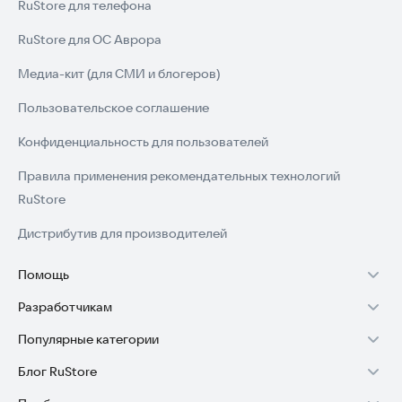
RuStore для телефона
RuStore для ОС Аврора
Медиа-кит (для СМИ и блогеров)
Пользовательское соглашение
Конфиденциальность для пользователей
Правила применения рекомендательных технологий
RuStore
Дистрибутив для производителей
Помощь
Разработчикам
Установка RuStore на TV
Популярные категории
Зарабатывать с RuStore
Установка RuStore на телефон
Блог RuStore
Игры для Android
Стать разработчиком
Установка RuStore в машину