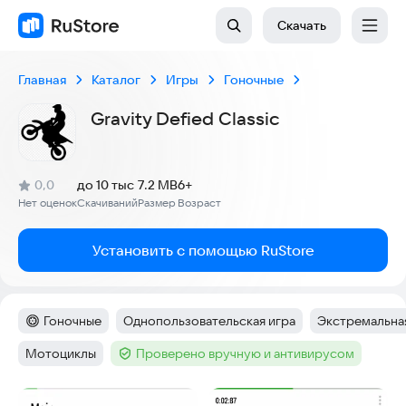
Скачать
Главная
Каталог
Игры
Гоночные
Gravity Defied Classic
(
)
0,0
до 10 тыс
7.2 MB
6+
Рейтинг:
Нет оценок
Скачиваний
Размер
Возраст
:
:
:
Установить с помощью RuStore
Гоночные
Однопользовательская игра
Экстремальна
Категория
:
Тег
:
Тег
:
Мотоциклы
Проверено вручную и антивирусом
Тег
:
Тег
:
Скриншоты