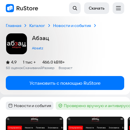
Скачать
Главная
Каталог
Новости и события
Абзац
Absatz
(
)
4,9
1 тыс +
466.0 kB
18+
Рейтинг:
50 оценок
Скачиваний
Размер
Возраст
:
:
:
Установить с помощью RuStore
Новости и события
Проверено вручную и антивирус
Категория
:
Тег
:
Скриншоты