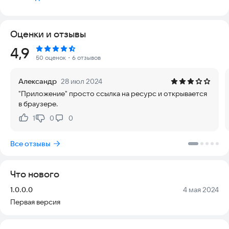
Официоз – это грустно. Наш путь – краткость и
ироничность. Мы рассказываем вам о главном в одном
абзаце.
Оценки и отзывы
Мы не боимся давать разные позиции. Работаем для
Рейтинг:
4,9
думающих людей, которые не хотят, чтобы за них делали
50 оценок
・6 отзывов
выводы. Мыслим шире двух позиций: «хорошо» или «плохо».
Александр
28 июл 2024
Абзац – актуально, взвешенно, иронично о главных событиях
"Приложение" просто ссылка на ресурс и открывается
дня.
в браузере.
1
0
0
Нравится:
Не нравится:
Все отзывы
Что нового
Версия:
Дата:
1.0.0.0
4 мая 2024
Первая версия