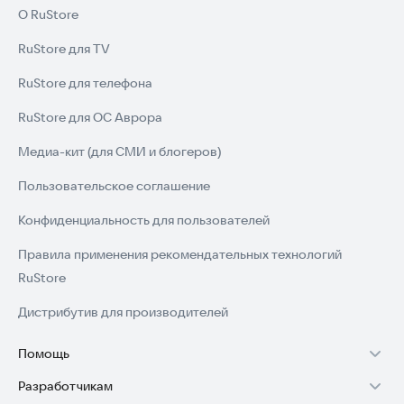
для гибкости, и Вы уже заметите позитивные изменения в
О RuStore
себе.
RuStore для TV
🏅 Удачных тренировок!
RuStore для телефона
Попробуйте приложение прямо сейчас и начните свой путь
RuStore для ОС Аврора
к здоровому образу жизни.
Медиа-кит (для СМИ и блогеров)
Пользовательское соглашение
Конфиденциальность для пользователей
Правила применения рекомендательных технологий
RuStore
Дистрибутив для производителей
Помощь
Разработчикам
Установка RuStore на TV