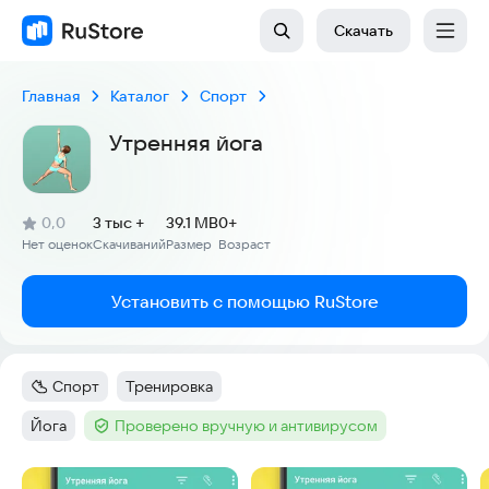
Скачать
Главная
Каталог
Спорт
Утренняя йога
(
)
0,0
3 тыс +
39.1 MB
0+
Рейтинг:
Нет оценок
Скачиваний
Размер
Возраст
:
:
:
Установить с помощью RuStore
Спорт
Тренировка
Категория
:
Тег
:
Йога
Проверено вручную и антивирусом
Тег
:
Тег
:
Скриншоты