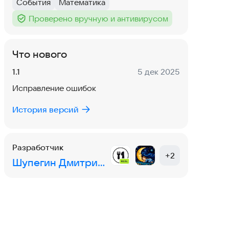
События
Математика
Тег
:
Тег
:
Проверено вручную и антивирусом
Тег
:
Что нового
Версия:
Дата:
1.1
5 дек 2025
Исправление ошибок
История версий
Разработчик
+
2
Шупегин Дмитрий Владимирович