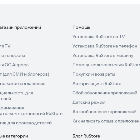
магазин приложений
Помощь
Установка RuStore на TV
ля TV
Установка RuStore на телефон
ля телефона
Установка RuStore в машину
для ОС Аврора
Помощь пользователям RuStor
 (для СМИ и блогеров)
Покупки и возвраты
тельское соглашение
Авторизация в RuStore
циальность для
Сбой обновления приложений
телей
Детский режим
применения
Автообновление приложений
ательных технологий RuStore
Как написать отзыв к приложе
тив для производителей
ые категории
Блог RuStore