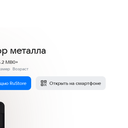
ор металла
5.2 MB
0+
азмер
Возраст
:
щью RuStore
Открыть на смартфоне