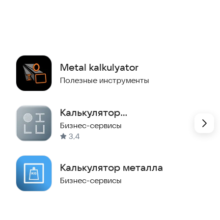
ей
ми
ройплощадки
нкций
Metal kalkulyator
Полезные инструменты
алькулятор металла сделает рутинные расчёты за вас!
Калькулятор
металлопроката
Бизнес-сервисы
3,4
Калькулятор металла
Бизнес-сервисы