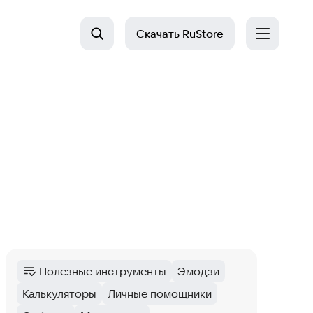
Скачать
RuStore
Полезные инструменты
Эмодзи
Категория
:
Тег
:
Калькуляторы
Личные помощники
Тег
:
Тег
: