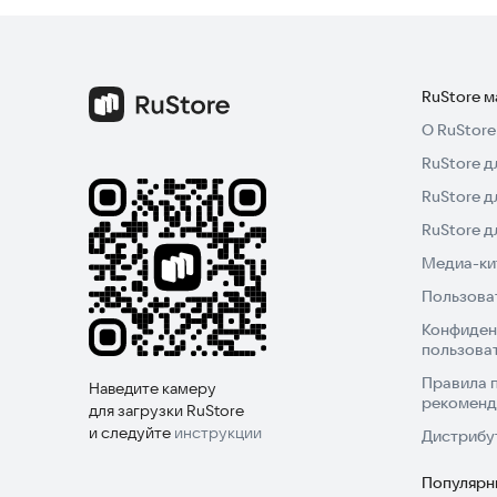
RuStore 
О RuStore
RuStore д
RuStore д
RuStore 
Медиа-кит
Пользова
Конфиден
пользова
Правила 
Наведите камеру
рекоменд
для загрузки RuStore
и следуйте
инструкции
Дистрибу
Популярн