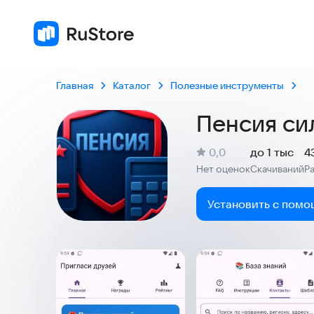
Главная
Каталог
Полезные инструменты
Пенсия си
(
)
0,0
до 1 тыс
4
Рейтинг:
Нет оценок
Скачиваний
Р
:
:
Установить с помо
Скриншоты