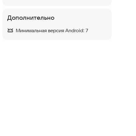
Дополнительно
Минимальная версия Android:
7
Кабинет военнослужащего
Полезные инструменты
2,5
Денежное довольствие
Финансы
Калькулятор дат (дней)
Полезные инструменты