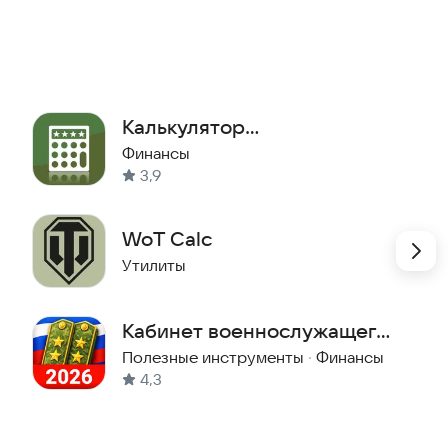
Калькулятор
военнослужащего РФ
Финансы
3,9
WoT Calc
Утилиты
 бесплатно.
Кабинет военнослужащего
- НИС, выплаты, ДД,
Полезные инструменты
·
Финансы
4,3
пенсия