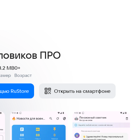
ловиков ПРО
3.2 MB
0+
азмер
Возраст
:
щью RuStore
Открыть на смартфоне