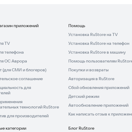
магазин приложений
Помощь
Установка RuStore на TV
ля TV
Установка RuStore на телефон
ля телефона
Установка RuStore в машину
для ОС Аврора
Помощь пользователям RuStor
 (для СМИ и блогеров)
Покупки и возвраты
тельское соглашение
Авторизация в RuStore
циальность для
Сбой обновления приложений
телей
Детский режим
применения
Автообновление приложений
ательных технологий RuStore
Как написать отзыв к приложе
тив для производителей
ые категории
Блог RuStore