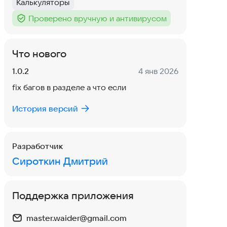
Калькуляторы
Тег
:
Проверено вручную и антивирусом
Тег
:
Что нового
Версия:
Дата:
1.0.2
4 янв 2026
fix багов в разделе а что если
История версий
Разработчик
Сироткин Дмитрий
Поддержка приложения
master.waider@gmail.com