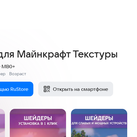
2,4
9 оценок
ля Майнкрафт Текстуры
0 MB
0+
мер
Возраст
:
щью RuStore
Открыть на смартфоне