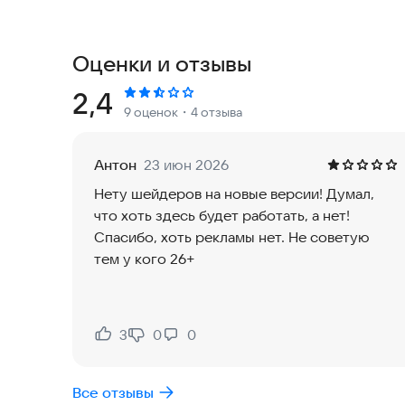
💗 Наше приложение предлагает вам абсолютно
Shader, Estn Shaders, Paralax, Zebra, Haptic, Ru
Оценки и отзывы
текстуры Minecraft, включая Flow HD, рентгенов
детализированные современные текстуры HD. К
Рейтинг:
2,4
9 оценок
・4 отзыва
Вам не нужно искать сложные инструкции: прос
готовым шейдером или текстурой.
Антон
23 июн 2026
👉 Всего один клик — и ваши новые шейдеры буд
Нету шейдеров на новые версии! Думал,
что хоть здесь будет работать, а нет!
Мод Shader Minecraft RTX добавляет сглаживан
Спасибо, хоть рекламы нет. Не советую
визуальное восприятие и позволяет оборудова
тем у кого 26+
поддерживая даже разрешение 4K.
Особенности шейдеров Minecraft:
3
0
0
Нравится:
Не нравится:
✔️ Установка и импорт в один клик в Minecraft Po
Все отзывы
✔️ MCBE Shaders работают в офлайн-режиме