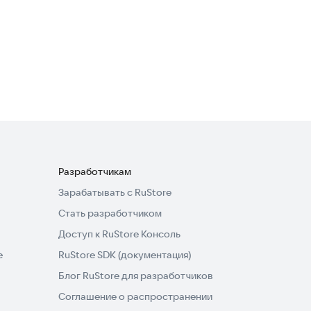
Morph Mod for Minecraft PE
Утилиты
Разработчикам
Зарабатывать с RuStore
Стать разработчиком
Доступ к RuStore Консоль
e
RuStore SDK (документация)
Блог RuStore для разработчиков
Соглашение о распространении