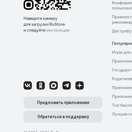
Конфиден
пользова
Правила 
Наведите камеру
рекоменд
для загрузки RuStore
и следуйте
инструкции
Дистрибу
Популярн
Игры для 
Приложен
Государс
Родителя
Приложен
Приложен
Предложить приложение
Топ беспл
Лучшие п
Обратиться в поддержку