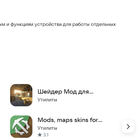
м и функциям устройства для работы отдельных
inecraft
n 1.16, 1.17, 1.18, 1.19 и других
с, чтобы увидеть разницу в графике и получить
деров и текстур.
Шейдер Мод для
Майнкрафт ПЕ
Утилиты
Mods, maps skins for
Minecraft
Утилиты
3,1