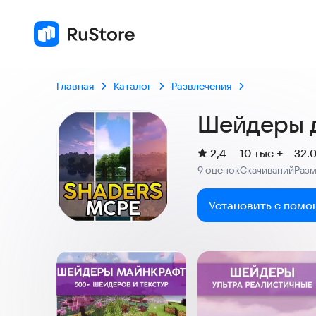
Главная
Каталог
Развлечения
Шейдеры д
(
)
2,4
10 тыс +
32.
Рейтинг:
9 оценок
Скачиваний
Раз
:
:
Установить с помо
Скриншоты