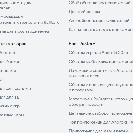
циальность для
Сбой обновления приложений
телей
Детский режим
применения
Автообновление приложений
ательных технологий RuStore
Как написать отзыв к приложе
тив для производителей
ые категории
Блог RuStore
Android
Обзоры игр для Android 2025
ия банков
Обзоры мобильных приложений
твенные
Лайфхаки и советы для Android
пользователей
м
Обзоры и инструкции по устано
ия для шопинга
и программ
ия для ТВ
Материалы RuStore: инструкци
обзоры, новости
атных игр
Детальные разборы приложений
латные игры
Топ приложений для Android T
Приложения для мам и детей