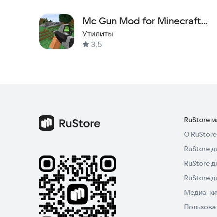
Mc Gun Mod for Minecraft
PE
Утилиты
3,5
RuStore 
О RuStore
RuStore д
RuStore д
RuStore 
Медиа-кит
Пользова