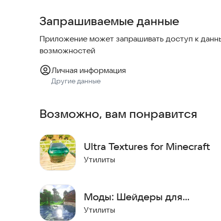
Запрашиваемые данные
✔️ Все шейдеры MCPE доступны бесплатно
Приложение может запрашивать доступ к данны
✔️ Совместимость с MCPE Master и Master для M
возможностей
✔️ Работает на всех версиях Minecraft Bedrock Editio
Личная информация
Другие данные
✔️ Поддержка шейдеров для Майнкрафт 1.18
Возможно, вам понравится
Попробуйте установить приложение прямо сейча
доступ к огромной библиотеке бесплатных шей
Ultra Textures for Minecraft
Утилиты
Моды: Шейдеры для
Майнкрафта
Утилиты