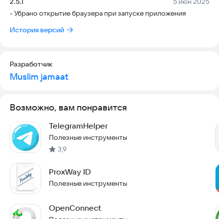
Версия:
Дата:
2.5.1
5 июн 2025
- Убрано открытие браузера при запуске приложения
История версий
Разработчик
Muslim jamaat
Возможно, вам понравится
TelegramHelper
Полезные инструменты
3,9
ProxWay ID
Полезные инструменты
OpenConnect