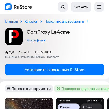
Скачать
Главная
Каталог
Полезные инструменты
CorsProxy LeAcme
Muslim jamaat
(
)
2,9
7 тыс +
133.6 kB
0+
Рейтинг:
15 оценок
Скачиваний
Размер
Возраст
:
:
:
Установить с помощью RuStore
Полезные инструменты
Проверено вручную и антив
Категория
:
Тег
:
Скриншоты