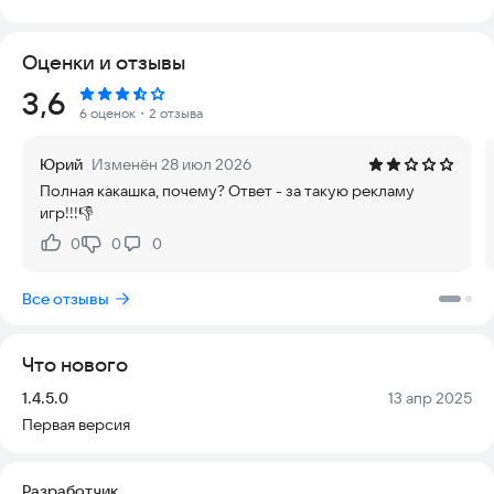
Многофункциональный HD-плеер и MP3-проигрыватель для
Android объединяет в себе мощные возможности. В нем
Оценки и отзывы
есть продвинутый эквалайзер для настройки звука под ваши
предпочтения, встроенные тексты песен и современный,
Рейтинг:
3,6
стильный интерфейс.
6 оценок
・2 отзыва
Приложение работает в двух режимах:
Юрий
Изменён 28 июл 2026
* Воспроизведение музыки с вашего устройства.
Полная какашка, почему? Ответ - за такую рекламу
* Поиск и прослушивание треков из интернета.
игр!!!👎
Кроме того, в библиотеке собрано более 30 000
0
0
0
Нравится:
Не нравится:
радиостанций из 200 стран мира. Это позволяет легко
находить любимые мировые каналы и наслаждаться ими в
Все отзывы
любой точке.
Попробуйте этот плеер прямо сейчас и откройте для себя
Что нового
новые возможности прослушивания музыки.
Версия:
Дата:
1.4.5.0
13 апр 2025
Первая версия
Разработчик