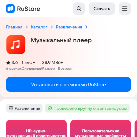
Скачать
Главная
Каталог
Развлечения
Музыкальный плеер
(
)
3,6
1 тыс +
38.9 MB
6+
Рейтинг:
6 оценок
Скачиваний
Размер
Возраст
:
:
:
Установить с помощью RuStore
Развлечения
Проверено вручную и антивирусом
Категория
:
Тег
:
Скриншоты