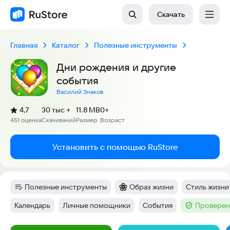
Скачать
Главная
Каталог
Полезные инструменты
Дни рождения и другие
события
Василий Знаков
(
)
4,7
30 тыс +
11.8 MB
0+
Рейтинг:
451 оценка
Скачиваний
Размер
Возраст
:
:
:
Установить с помощью RuStore
Полезные инструменты
Образ жизни
Стиль жизни
Категория
:
Категория
:
Тег
:
Календарь
Личные помощники
События
Проверен
Тег
:
Тег
:
Тег
:
Тег
: