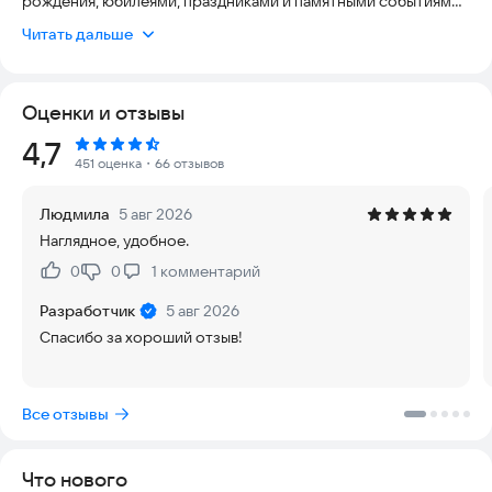
рождения, юбилеями, праздниками и памятными событиями
ваших близких, друзей и коллег.
Читать дальше
🔔 Главное – список событий и напоминания
После запуска приложение автоматически
Оценки и отзывы
синхронизируется с контактами вашего телефона, собирая
все важные даты в удобном списке. Вы можете легко
Рейтинг:
4,7
добавлять, редактировать и удалять события.
451 оценка
・66 отзывов
🔔Настройте уведомления так, как вам удобно:
Людмила
5 авг 2026
Выберите, за сколько дней напомнить о событии.
Наглядное, удобное.
Укажите время уведомления, чтобы успеть подготовиться.
0
0
1
комментарий
Нравится:
Не нравится:
🎉 Раздел "Праздники"
Создайте свой список праздников и добавьте к ним контакты
Разработчик
5 авг 2026
людей, которых хотите поздравить. Теперь все
Спасибо за хороший отзыв!
поздравления будут в одном месте!
✉️ Быстрые поздравления
Все отзывы
Нажмите и удерживайте событие, чтобы:
Позвонить или написать человеку (приложение само
откроет нужный контакт).
Что нового
Отправить готовое поздравление из шаблонов (заранее