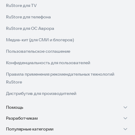
RuStore для TV
RuStore для телефона
RuStore для ОС Аврора
Медиа-кит (для СМИ и блогеров)
Пользовательское соглашение
Конфиденциальность для пользователей
Правила применения рекомендательных технологий
RuStore
Дистрибутив для производителей
Помощь
Разработчикам
Установка RuStore на TV
Популярные категории
Зарабатывать с RuStore
Установка RuStore на телефон