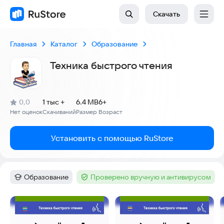
Скачать
Главная
Каталог
Образование
Техника быстрого чтения
(
)
0,0
1 тыс +
6.4 MB
6+
Рейтинг:
Нет оценок
Скачиваний
Размер
Возраст
:
:
:
Установить с помощью RuStore
Образование
Проверено вручную и антивирусом
Категория
:
Тег
:
Скриншоты