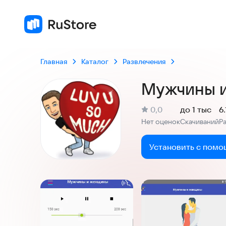
Главная
Каталог
Развлечения
Мужчины 
(
)
0,0
до 1 тыс
6
Рейтинг:
Нет оценок
Скачиваний
Р
:
:
Установить с помо
Скриншоты