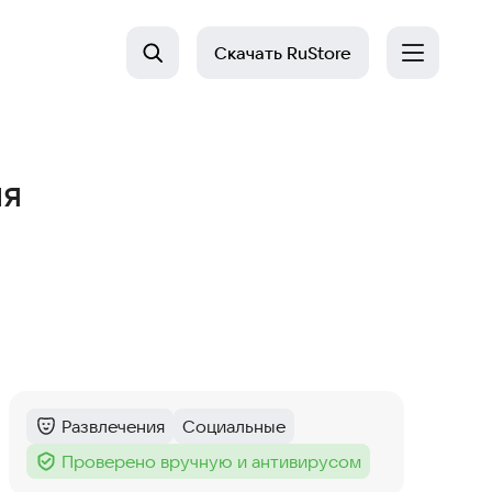
Скачать
RuStore
ия
Развлечения
Социальные
Категория
:
Тег
:
Проверено вручную и антивирусом
Тег
: