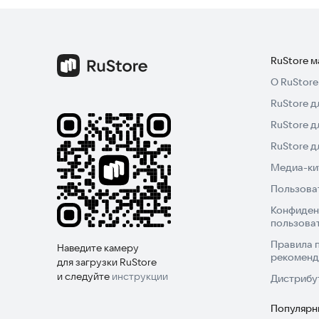
RuStore 
О RuStore
RuStore д
RuStore д
RuStore 
Медиа-кит
Пользова
Конфиден
пользова
Правила 
Наведите камеру
рекоменд
для загрузки RuStore
и следуйте
инструкции
Дистрибу
Популярн