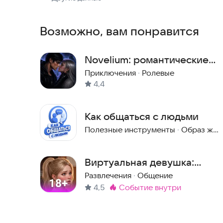
Возможно, вам понравится
Novelium: романтические
мистические истории
Приключения
·
Ролевые
4,4
Как общаться с людьми
Полезные инструменты
·
Образ жизни
Виртуальная девушка:
знакомства, ai чат, истории
Развлечения
·
Общение
4,5
событие внутри
Метка
: