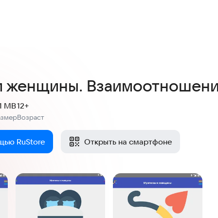
и женщины. Взаимоотношен
.1 MB
12+
азмер
Возраст
:
щью RuStore
Открыть на смартфоне