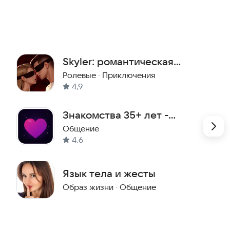
Skyler: романтическая
новелла 18+
Ролевые
·
Приключения
4,9
Знакомства 35+ лет -
CosmicLove
Общение
4,6
Язык тела и жесты
Образ жизни
·
Общение