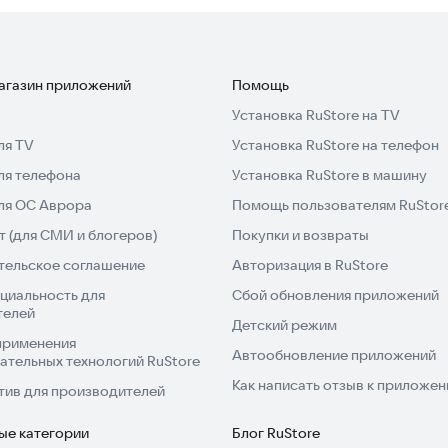
магазин приложений
Помощь
Установка RuStore на TV
ля TV
Установка RuStore на телефон
ля телефона
Установка RuStore в машину
для ОС Аврора
Помощь пользователям RuStor
 (для СМИ и блогеров)
Покупки и возвраты
тельское соглашение
Авторизация в RuStore
циальность для
Сбой обновления приложений
телей
Детский режим
применения
Автообновление приложений
ательных технологий RuStore
Как написать отзыв к приложе
тив для производителей
ые категории
Блог RuStore