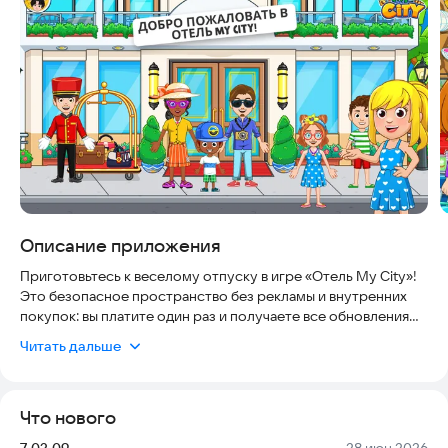
Описание приложения
Приготовьтесь к веселому отпуску в игре «Отель My City»!
Это безопасное пространство без рекламы и внутренних
покупок: вы платите один раз и получаете все обновления
бесплатно. Игра адаптирована для детей от 4 до 12 лет,
Читать дальше
работает на планшетах и телефонах, а также поддерживает
совместную игру на одном экране для нескольких игроков.
Исследуйте фойе гостиницы и заселитесь в номер, чтобы
Что нового
понять, почему гостям так не хочется уезжать! Посетите
ресторан, послушайте музыку, вздремните в семейном
Версия:
Дата:
7.03.09
28 июн 2026