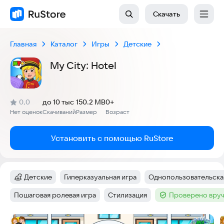
Скачать
Главная
Каталог
Игры
Детские
My City: Hotel
(
)
0,0
до 10 тыс
150.2 MB
0+
Рейтинг:
Нет оценок
Скачиваний
Размер
Возраст
:
:
:
Установить с помощью RuStore
Детские
Гиперказуальная игра
Однопользовательска
Категория
:
Тег
:
Тег
:
Пошаговая ролевая игра
Стилизация
Проверено вруч
Тег
:
Тег
:
Тег
:
Скриншоты