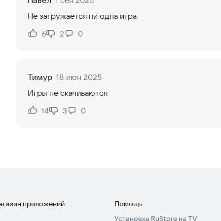
Павел
1 сен 2025
Не загружается ни одна игра
6
2
0
Нравится:
Не нравится:
Тимур
18 июн 2025
Игры не скачиваются
14
3
0
Нравится:
Не нравится:
магазин приложений
Помощь
Установка RuStore на TV