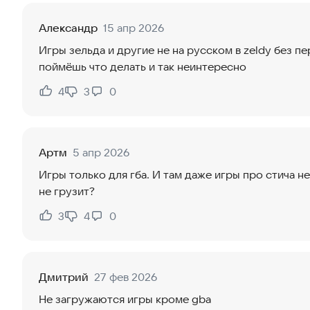
Александр
15 апр 2026
Игры зельда и другие не на русском в zeldy без п
поймёшь что делать и так неинтересно
4
3
0
Нравится:
Не нравится:
Артм
5 апр 2026
Игры только для гба. И там даже игры про стича н
не грузит?
3
4
0
Нравится:
Не нравится:
Дмитрий
27 фев 2026
Не загружаются игры кроме gba