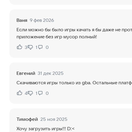
Ваня
9 фев 2026
Если можно бы было игры качать я бы даже не прот
приложение без игр мусор полный!
3
1
0
Нравится:
Не нравится:
Евгений
31 дек 2025
Скачиваются игры только из gba. Остальные плат
4
1
0
Нравится:
Не нравится:
Тимофей
25 ноя 2025
Хочу загрузить игры!!! D:<