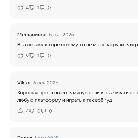
4
1
0
Нравится:
Не нравится:
Мещанинов
5 окт 2025
В этом эмуляторе почему то не могу загрузить игр
9
1
0
Нравится:
Не нравится:
Viktor
6 сен 2025
Хорошая прога но есть минус нельзя скачивать но
любую платформу и играть а так всё гуд
4
0
0
Нравится:
Не нравится: