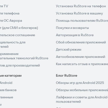
ля TV
Установка RuStore на телефон
ля телефона
Установка RuStore в машину
для ОС Аврора
Помощь пользователям RuStor
 (для СМИ и блогеров)
Покупки и возвраты
тельское соглашение
Авторизация в RuStore
циальность для
Сбой обновления приложений
телей
Детский режим
применения
Автообновление приложений
ательных технологий RuStore
Как написать отзыв к приложе
тив для производителей
ые категории
Блог RuStore
Android
Обзоры игр для Android 2025
ия банков
Обзоры мобильных приложений
твенные
Лайфхаки и советы для Android
пользователей
м