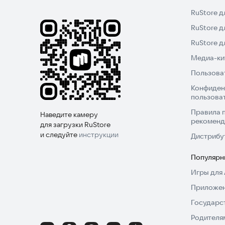
RuStore д
RuStore д
RuStore 
Медиа-кит
Пользова
Конфиден
пользова
Правила 
Наведите камеру
рекоменд
для загрузки RuStore
и следуйте
инструкции
Дистрибу
Популярн
Игры для 
Приложен
Государс
Родителя