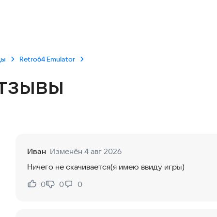
ды
Retro64 Emulator
тзывы
Иван
Изменён 4 авг 2026
Ничего не скачивается(я имею ввиду игры)
0
0
0
Нравится:
Не нравится: