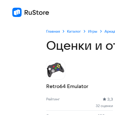
Главная
Каталог
Игры
Арка
Оценки и о
Retro64 Emulator
Рейтинг: 3,3, 32 оценки
Скачиваний: до 100 тыс
Размер файла: 104.6 MB
Возрастное ограничение: 104.6 MB
3,3
Рейтинг
32 оценки