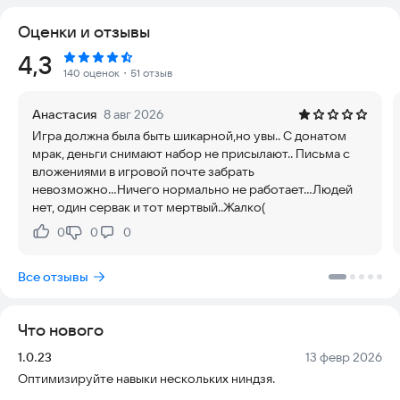
его лучшим другом, но в то же время и соперником. У них
Оценки и отзывы
обоих одна и та же цель, но способы достижения этой цели
очень разные. Что ждет их на пути?
Рейтинг:
4,3
140 оценок
・51 отзыв
[Официальная версия, основанная на оригинальном Аниме]
Лицензированная официальной командой "Наруто", 3D-
Анастасия
8 авг 2026
экшн-ролевая игра Naruto SlugfestX ничем не отличается от
Игра должна была быть шикарной,но увы.. С донатом
аниме-версии. Игра воссоздает аниме-сцены большого
мрак, деньги снимают набор не присылают.. Письма с
открытого мира и может заставить игрока насладиться
вложениями в игровой почте забрать
оригинальной сюжетной линией!
невозможно...Ничего нормально не работает...Людей
нет, один сервак и тот мертвый..Жалко(
[Открытый трехмерный мир, исследуйте Страну ниндзя! ]
Сверхточное воспроизведение сцен аниме в формате 4K с
0
0
0
Нравится:
Не нравится:
открытым трехмерным миром! Используйте ниндзюцу,
чтобы передвигаться с чрезвычайно высокой скоростью.
Все отзывы
Игрок может открыть большое количество уровней и
следить за интересными сюжетами. Играть легко, и вы
можете путешествовать по всему миру, используя только
Что нового
свой палец!
Версия:
Дата:
1.0.23
13 февр 2026
[Честный PVP, настраивайте состав своей команды]
Оптимизируйте навыки нескольких ниндзя.
PvP-сражение - один из самых важных режимов игры. В PvP-