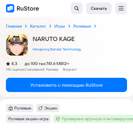
Скачать
Главная
Каталог
Игры
Ролевые
NARUTO KAGE
Hongkong Bandai Technology
(
)
4,3
до 100 тыс
741.6 MB
12+
Рейтинг:
140 оценок
Скачиваний
Размер
Возраст
:
:
:
Установить с помощью RuStore
Ролевые
Экшен
Категория
:
Категория
:
Ролевая экшен-игра
Проверено вручную и антивирусом
Тег
:
Тег
: