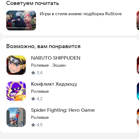
Советуем почитать
Игры в стиле аниме: подборка RuStore
Возможно, вам понравится
NARUTO SHIPPUDEN
Ролевые
Экшен
·
3,4
Конфликт Хидзюцу
Ролевые
4,2
Spider Fighting: Hero Game
Ролевые
4,5